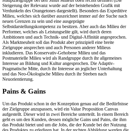
Hauptzielgruppe bei den Sinus Milieus oben rechts definiert (Die
Steigerung der Relevanz wurde auf der beistehenden Grafik mit
Verdunkeln des Orangetones dargestellt). Besonders das Expeditive
Milieu, welches sich darüber auszeichnet immer auf der Suche nach
neuen Grenzen zu sein und eine ausgeprägte
Selbstdarstellungskompetenz zu besitzen. Aber auch das Milieu der
Performer, welches als Leistungselite gilt, wird durch deren
Ambitionen und auch Technik- und Digital-Affinität angesprochen.
Als Marktneuheit soll das Produkt aber prinzipiell eine breite
Zielgruppe ansprechen und auch Personen anderer Milieus
inkludieren. Das Konservativ-Gehobene Milieu und das
Postmaterielle Milieu wird als Randgruppe durch ihr allgemeines
Interesse an Bildung und Kultur angesprochen. Die Adaptiv-
Pragmatische Mitte, durch ihr Interesse an jeglicher Unterhaltung
und das Neo-Ökologische Milieu durch ihr Streben nach
Neuorientierung.
Pains & Gains
Um das Produkt schon in der Konzeption genau auf die Bedürfnisse
der Zielgruppe anzupassen, wird ein Value Proposition Canvas
aufgestellt. Dieser wird in zwei Bereiche unterteilt. In einem Bereich
geht es um den Kunden, dessen mögliche Gains und Pains, die ihm
das Produkt bietet und um die Jobs, die der Kunde bei der Nutzung
des Produktes zu erledigen hat. In der rechten Abbildung werden die