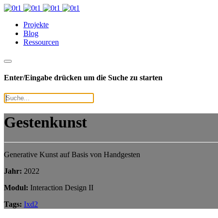
Projekte
Blog
Ressourcen
Enter/Eingabe drücken um die Suche zu starten
Gestenkunst
Generative Kunst auf Basis von Handgesten
Jahr:
2022
Modul:
Interaction Design II
Tags:
Ixd2